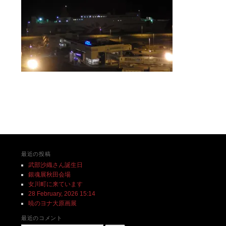
投稿ナビゲーション
最近の投稿
武部沙織さん誕生日
銀魂展秋田会場
女川町に来ています
28 February, 2026 15:14
暁のヨナ大原画展
最近のコメント