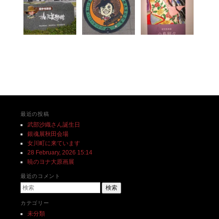
投稿ナビゲーション
最近の投稿
武部沙織さん誕生日
銀魂展秋田会場
女川町に来ています
28 February, 2026 15:14
暁のヨナ大原画展
最近のコメント
検索
カテゴリー
未分類