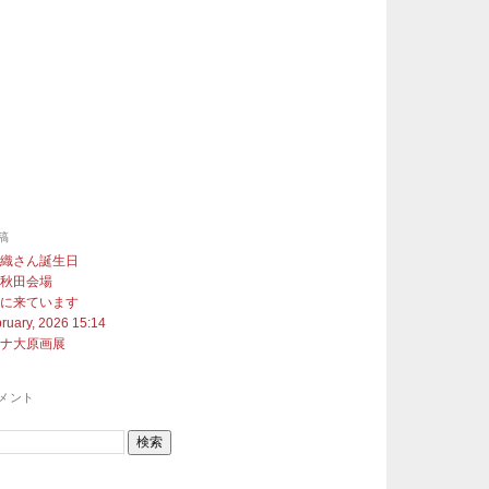
稿
沙織さん誕生日
展秋田会場
町に来ています
ruary, 2026 15:14
ヨナ大原画展
メント