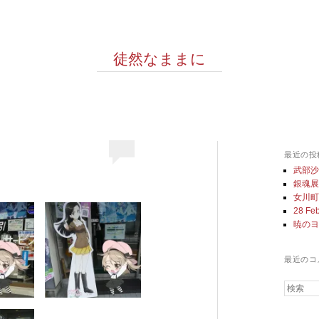
徒然なままに
最近の投
武部
銀魂
女川
28 Feb
暁の
最近のコ
検索