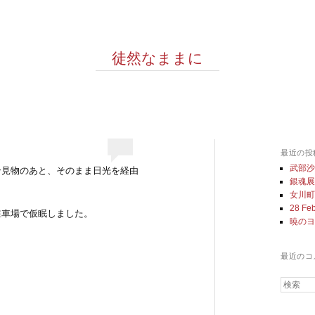
徒然なままに
最近の投
武部
ン見物のあと、そのまま日光を経由
銀魂
女川
28 Feb
駐車場で仮眠しました。
暁の
最近のコ
検索