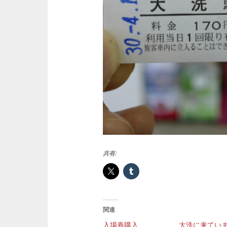
共有:
関連
入場券購入
大洗に来てい