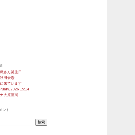
稿
沙織さん誕生日
展秋田会場
町に来ています
ruary, 2026 15:14
ヨナ大原画展
メント