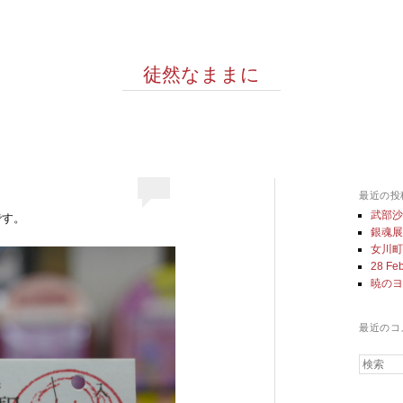
徒然なままに
最近の投
武部
です。
銀魂
女川
28 Feb
暁の
最近のコ
検索