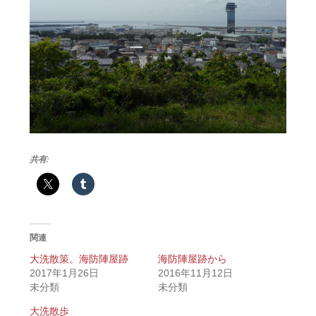
共有:
関連
大洗散策。海防陣屋跡
海防陣屋跡から
2017年1月26日
2016年11月12日
未分類
未分類
大洗散歩