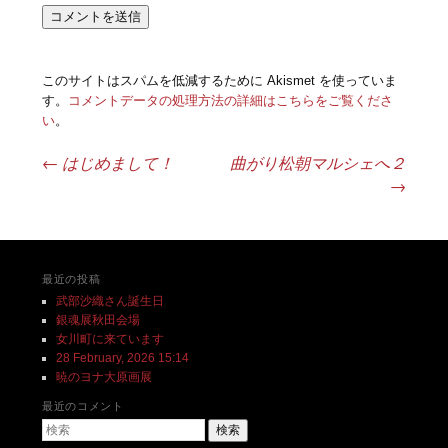
このサイトはスパムを低減するために Akismet を使っていま
す。
コメントデータの処理方法の詳細はこちらをご覧くださ
い
。
←
はじめまして！
曲がり松朝マルシェへ２
投稿ナビゲーション
→
最近の投稿
武部沙織さん誕生日
銀魂展秋田会場
女川町に来ています
28 February, 2026 15:14
暁のヨナ大原画展
最近のコメント
検索