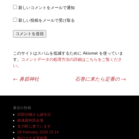
新しいコメントをメールで通知
新しい投稿をメールで受け取る
このサイトはスパムを低減するために Akismet を使っていま
す。
コメントデータの処理方法の詳細はこちらをご覧くださ
い
。
←
鼻節神社
石巻に来たら定番の
→
投稿ナビゲーション
最近の投稿
武部沙織さん誕生日
銀魂展秋田会場
女川町に来ています
28 February, 2026 15:14
暁のヨナ大原画展