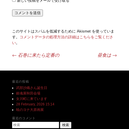
新しい投稿をメールで受け取る
このサイトはスパムを低減するために Akismet を使っていま
す。
コメントデータの処理方法の詳細はこちらをご覧くださ
い
。
←
石巻に来たら定番の
昼食は
→
投稿ナビゲーション
最近の投稿
武部沙織さん誕生日
銀魂展秋田会場
女川町に来ています
28 February, 2026 15:14
暁のヨナ大原画展
最近のコメント
検索