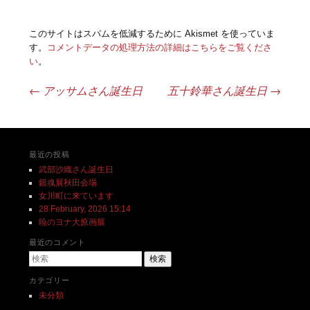
このサイトはスパムを低減するために Akismet を使っていま
す。
コメントデータの処理方法の詳細はこちらをご覧くださ
い
。
←
アッサムさん誕生日
五十鈴華さん誕生日
→
投稿ナビゲーション
最近の投稿
武部沙織さん誕生日
銀魂展秋田会場
女川町に来ています
28 February, 2026 15:14
暁のヨナ大原画展
最近のコメント
検索
カテゴリー
未分類