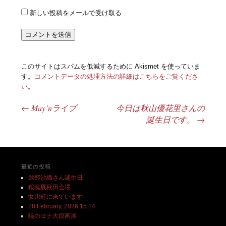
新しい投稿をメールで受け取る
このサイトはスパムを低減するために Akismet を使っていま
す。
コメントデータの処理方法の詳細はこちらをご覧くださ
い
。
←
May’nライブ
今日は秋山優花里さんの
投稿ナビゲーション
誕生日です。
→
最近の投稿
武部沙織さん誕生日
銀魂展秋田会場
女川町に来ています
28 February, 2026 15:14
暁のヨナ大原画展