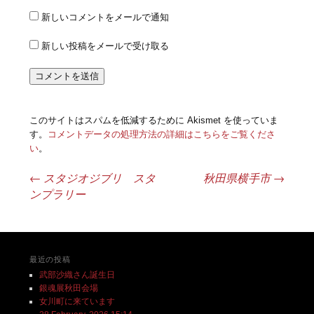
新しいコメントをメールで通知
新しい投稿をメールで受け取る
このサイトはスパムを低減するために Akismet を使っていま
す。
コメントデータの処理方法の詳細はこちらをご覧くださ
い
。
←
スタジオジブリ スタ
秋田県横手市
→
投稿ナビゲーション
ンプラリー
最近の投稿
武部沙織さん誕生日
銀魂展秋田会場
女川町に来ています