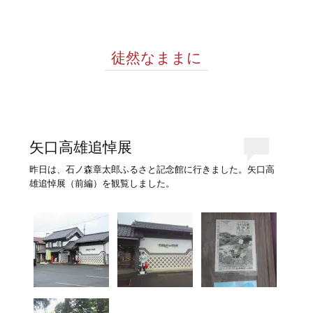
徒然なままに
矢口高雄追悼展
昨日は、石ノ森章太郎ふるさと記念館に行きました。矢口高
雄追悼展（前編）を観覧しました。