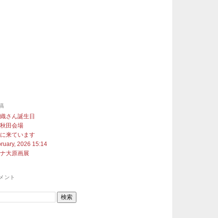
稿
沙織さん誕生日
展秋田会場
町に来ています
ruary, 2026 15:14
ヨナ大原画展
メント