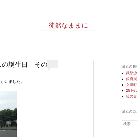
徒然なままに
んの誕生日 その
最近の投
武部
銀魂
向かいました。
女川
28 Feb
暁の
最近のコ
検索