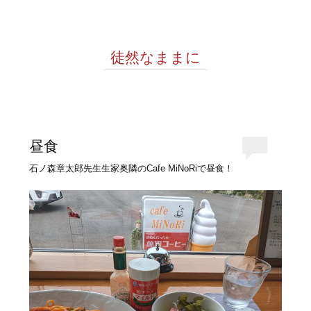
徒然なままに
昼食
石ノ森章太郎先生生家奥隣のCafe MiNoRiで昼食！