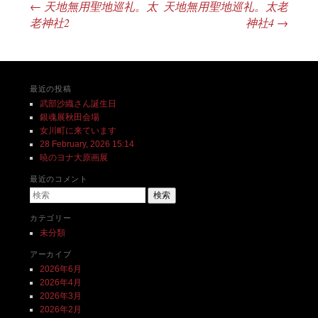
←
天地無用聖地巡礼。太
天地無用聖地巡礼。太老
投稿ナビゲーション
老神社2
神社4
→
最近の投稿
武部沙織さん誕生日
銀魂展秋田会場
女川町に来ています
28 February, 2026 15:14
暁のヨナ大原画展
最近のコメント
検索
カテゴリー
未分類
アーカイブ
2026年6月
2026年4月
2026年3月
2026年2月