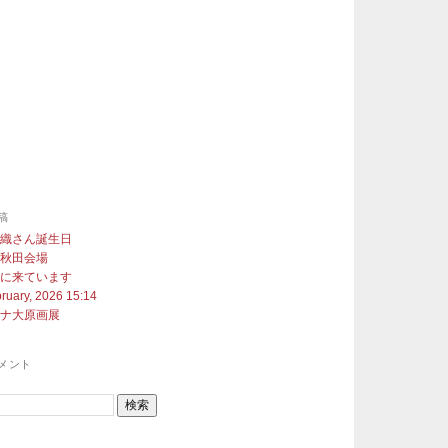
稿
沙織さん誕生日
展秋田会場
町に来ています
ruary, 2026 15:14
ヨナ大原画展
メント