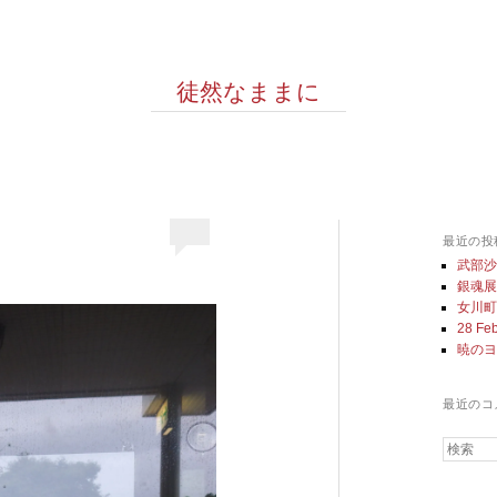
徒然なままに
最近の投
武部
銀魂
女川
28 Feb
暁の
最近のコ
検索