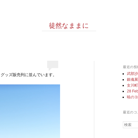
徒然なままに
最近の投
武部
、グッズ販売列に並んでいます。
銀魂
女川
28 Feb
暁の
最近のコ
検索