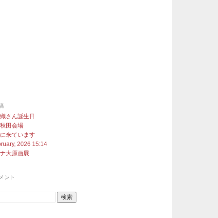
稿
沙織さん誕生日
展秋田会場
町に来ています
ruary, 2026 15:14
ヨナ大原画展
メント