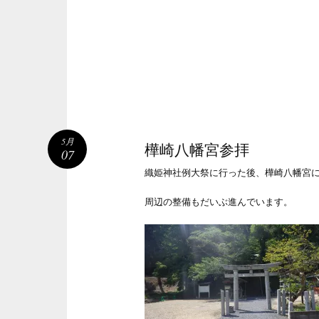
5月
樺崎八幡宮参拝
07
織姫神社例大祭に行った後、樺崎八幡宮
周辺の整備もだいぶ進んでいます。