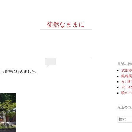
徒然なままに
最近の投
武部
にも参拝に行きました。
銀魂
女川
28 Feb
暁の
最近のコ
検索