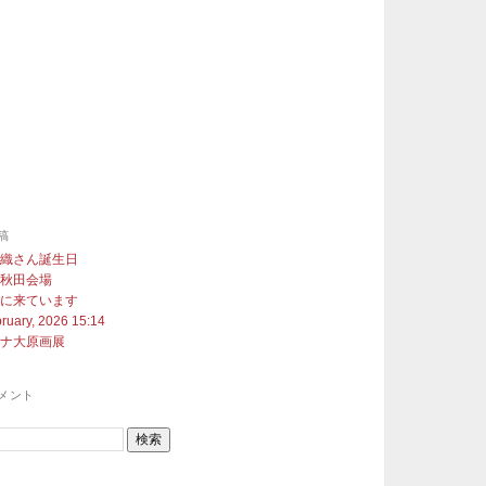
稿
沙織さん誕生日
展秋田会場
町に来ています
ruary, 2026 15:14
ヨナ大原画展
メント