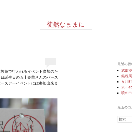
徒然なままに
最近の投
武部
水族館で行われるイベント参加のた
銀魂
明日誕生日の五十鈴華さんのバース
女川
バースデーイベントには参加出来ま
28 Feb
暁の
最近のコ
検索