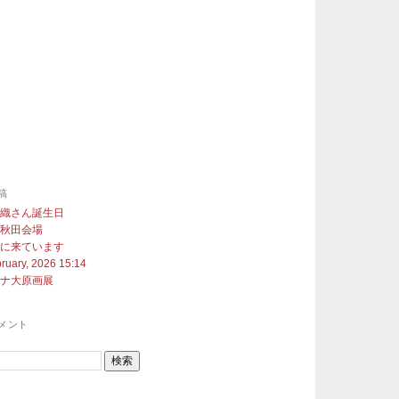
稿
沙織さん誕生日
展秋田会場
町に来ています
ruary, 2026 15:14
ヨナ大原画展
メント