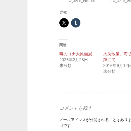
Exif_JPEG_PICTURE
Exif_JPEG_P
共有:
関連
暁のヨナ大原画展
大洗散策。海
2026年2月25日
跡にて
未分類
2016年9月12
未分類
コメントを残す
メールアドレスが公開されることはあり
目です