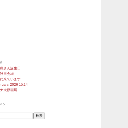
稿
沙織さん誕生日
展秋田会場
町に来ています
ruary, 2026 15:14
ヨナ大原画展
メント