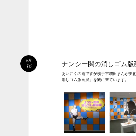
6月
ナンシー関の消しゴム版
16
あいにくの雨ですが横手市増田まんが美
消しゴム版画展」を観に来ています。