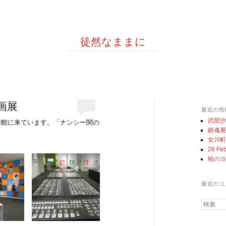
徒然なままに
画展
最近の投
武部
術館に来ています。「ナンシー関の
銀魂
女川
28 Feb
暁の
最近のコ
検索