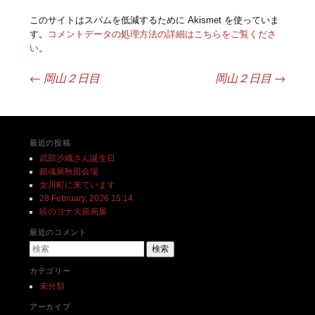
このサイトはスパムを低減するために Akismet を使っていま
す。
コメントデータの処理方法の詳細はこちらをご覧くださ
い
。
←
岡山２日目
岡山２日目
→
投稿ナビゲーション
最近の投稿
武部沙織さん誕生日
銀魂展秋田会場
女川町に来ています
28 February, 2026 15:14
暁のヨナ大原画展
最近のコメント
検索
カテゴリー
未分類
アーカイブ